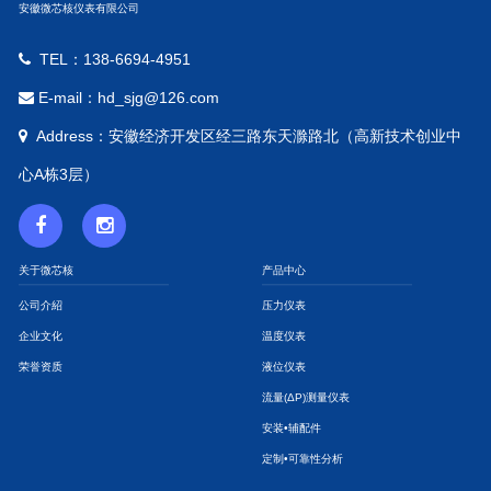
安徽微芯核仪表有限公司
TEL：138-6694-4951
E-mail：hd_sjg@126.com
Address：安徽经济开发区经三路东天滁路北（高新技术创业中
心A栋3层）
关于微芯核
产品中心
公司介紹
压力仪表
企业文化
温度仪表
荣誉资质
液位仪表
流量(ΔP)测量仪表
安装•辅配件
定制•可靠性分析