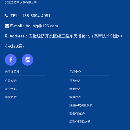
安徽微芯核仪表有限公司
TEL：138-6694-4951
E-mail：hd_sjg@126.com
Address：安徽经济开发区经三路东天滁路北（高新技术创业中
心A栋3层）
关于微芯核
产品中心
公司介紹
压力仪表
企业文化
温度仪表
荣誉资质
液位仪表
流量(ΔP)测量仪表
安装•辅配件
定制•可靠性分析