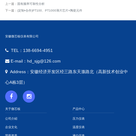
上一篇：
固有频率可靠性分析
下一篇：
(定制•合作)PT100、PT1000薄片芯片+陶瓷元件
安徽微芯核仪表有限公司
TEL：138-6694-4951
E-mail：hd_sjg@126.com
Address：安徽经济开发区经三路东天滁路北（高新技术创业中
心A栋3层）
关于微芯核
产品中心
公司介紹
压力仪表
企业文化
温度仪表
荣誉资质
液位仪表