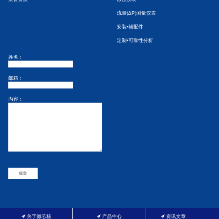
流量(ΔP)测量仪表
安装•辅配件
定制•可靠性分析
姓名：
邮箱：
内容：
提交
关于微芯核
产品中心
资讯文章