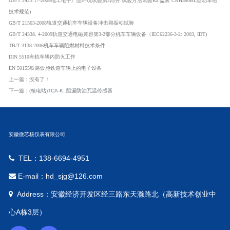
GB/T 2423.17-2008
电工电子产品环境试验第
2
部分:试验方法试验
Ka
:
盐雾
CRH380BL
型动车组
技术规范
)
GB/T 21563-2008
轨道交通机车车辆设备冲击和振动试验
GB/T 24338. 4-2009轨道交通电磁兼容第3-2部分机车车辆设备（IEC62236-3-2: 2003, IDT)
TB/T 3138-2006
机车车辆阻燃材料技术条件
DIN
5510
有轨车辆内防火工作
EN
50155
铁路设施铁道车辆上的电子设备
上一篇：没有了！
下一篇：
(核电站)TCA-K..阻漏防油瓦温传感器
安徽微芯核仪表有限公司
TEL：138-6694-4951
E-mail：hd_sjg@126.com
Address：安徽经济开发区经三路东天滁路北（高新技术创业中
心A栋3层）