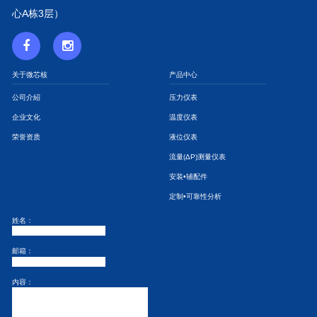
心A栋3层）
关于微芯核
产品中心
公司介紹
压力仪表
企业文化
温度仪表
荣誉资质
液位仪表
流量(ΔP)测量仪表
安装•辅配件
定制•可靠性分析
姓名：
邮箱：
内容：