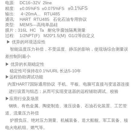
电源: DC16~32V 2line
±0.1%FS
精度: ±0.05%FS ±0.075%FS
输出: 4~20mA... RTU485
通讯: HART RTU485 石化石油专用协议
类型: MEMS---高纯单晶硅
膜片：316L HC Ta 耐化学腐蚀隔离测量
过程: 1/2NPT(F) M20*1.5(M) G1/2等自定义
▶ 优异的环境适应性
智能温度压力补偿，不受温度、静压的影响，使现场综合测量误
差控制到最小
▶ 优异的长期稳定性
稳定性可保持在0.1%/URL 长达5-10年
▶远程协助调试功能
内置HART7国际通用协议 手机、平板、电脑可直接与变送器连接
进行设置与组态；从而可实现变送器的远程辅助调试、校验
▶应用行业及场景
钢铁、有色金属、陶瓷制造、液压设备、石油石化装置、工艺管
道、流量压力补偿
炉膛负压、绝对压力测量、机械装备、造大船舰、军工装备、核
电火电机组、燃气等。