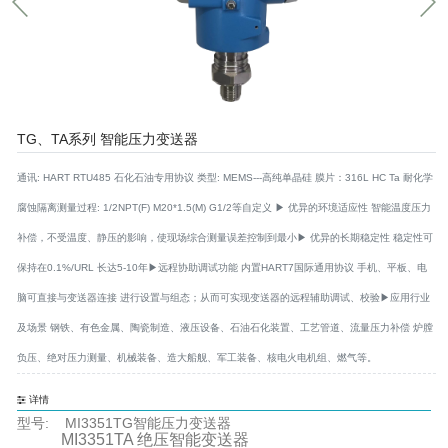
TG、TA系列 智能压力变送器
通讯: HART RTU485 石化石油专用协议 类型: MEMS---高纯单晶硅 膜片：316L HC Ta 耐化学
腐蚀隔离测量过程: 1/2NPT(F) M20*1.5(M) G1/2等自定义 ▶ 优异的环境适应性 智能温度压力
补偿，不受温度、静压的影响，使现场综合测量误差控制到最小▶ 优异的长期稳定性 稳定性可
保持在0.1%/URL 长达5-10年▶远程协助调试功能 内置HART7国际通用协议 手机、平板、电
脑可直接与变送器连接 进行设置与组态；从而可实现变送器的远程辅助调试、校验▶应用行业
及场景 钢铁、有色金属、陶瓷制造、液压设备、石油石化装置、工艺管道、流量压力补偿 炉膛
负压、绝对压力测量、机械装备、造大船舰、军工装备、核电火电机组、燃气等。
详情
型号: MI3351TG智能压力变送器
MI3351TA 绝压智能变送器