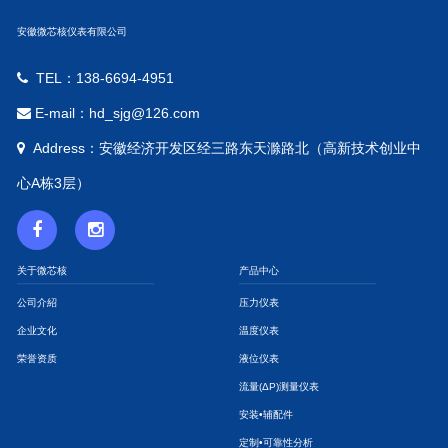
安徽微芯核仪表有限公司
TEL：138-6694-4951
E-mail：hd_sjg@126.com
Address：安徽经济开发区经三路东天滁路北（高新技术创业中
心A栋3层）
关于微芯核
产品中心
公司介紹
压力仪表
企业文化
温度仪表
荣誉资质
液位仪表
流量(ΔP)测量仪表
安装•辅配件
定制•可靠性分析