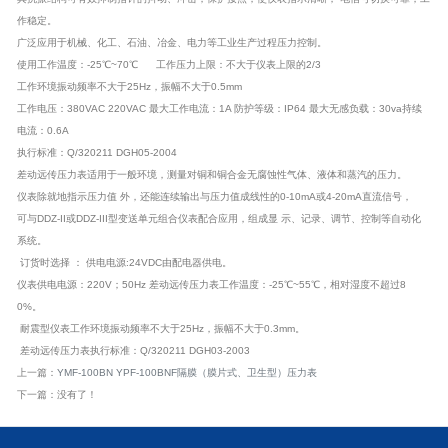
作稳定。
广泛应用于机械、化工、石油、冶金、电力等工业生产过程压力控制。
使用工作温度：-25℃~70℃ 工作压力上限：不大于仪表上限的2/3
工作环境振动频率不大于25Hz，振幅不大于0.5mm
工作电压：380VAC 220VAC 最大工作电流：1A 防护等级：IP64 最大无感负载：30va持续
电流：0.6A
执行标准：Q/320211 DGH05-2004
差动远传压力表适用于一般环境，测量对铜和铜合金无腐蚀性气体、液体和蒸汽的压力。
仪表除就地指示压力值 外，还能连续输出与压力值成线性的0-10mA或4-20mA直流信号，
可与DDZ-II或DDZ-III型变送单元组合仪表配合应用，组成显 示、记录、调节、控制等自动化
系统。
订货时选择 ： 供电电源:24VDC由配电器供电。
仪表供电电源：220V；50Hz 差动远传压力表工作温度：-25℃~55℃，相对湿度不超过8
0%。
耐震型仪表工作环境振动频率不大于25Hz，振幅不大于0.3mm。
差动远传压力表执行标准：Q/320211 DGH03-2003
上一篇：
YMF-100BN YPF-100BNF隔膜（膜片式、卫生型）压力表
下一篇：没有了！